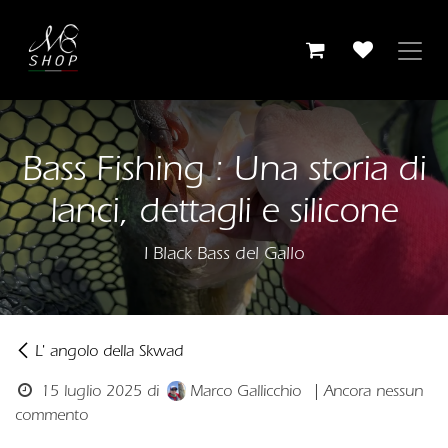
Passa al contenuto
Bass Fishing : Una storia di
lanci, dettagli e silicone
I Black Bass del Gallo
L' angolo della Skwad
15 luglio 2025
di
Marco Gallicchio
| Ancora nessun
commento