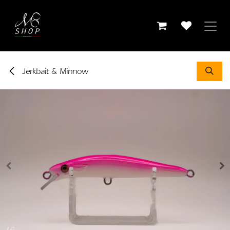
Passa al contenuto
Jerkbait & Minnow