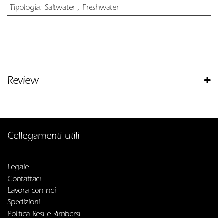
Tipologia
:
Saltwater
,
Freshwater
Review
Collegamenti utili
Legale
Contattaci
Lavora con noi
Spedizioni
Politica Resi e Rimborsi