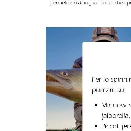
permettono di ingannare anche i pre
Per lo spinn
puntare su:
Minnow sn
(alborella
Piccoli je