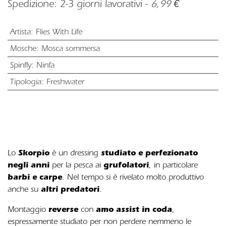
Spedizione: 2-3 giorni lavorativi -
6,99 €
Artista
:
Flies With Life
Mosche
:
Mosca sommersa
Spinfly
:
Ninfa
Tipologia
:
Freshwater
Skorpio
studiato e perfezionato
Lo
è un dressing
negli anni
grufolatori
per la pesca ai
, in particolare
barbi e carpe
. Nel tempo si è rivelato molto produttivo
altri predatori
anche su
.
reverse
amo assist in coda
Montaggio
con
,
espressamente studiato per non perdere nemmeno le